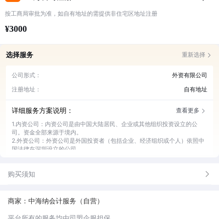
按工商局审批为准，如自有地址的需提供非住宅区地址注册
¥3000
选择服务
重新选择
公司形式：
外资有限公司
注册地址：
自有地址
详细服务方案说明：
查看更多
1.内资公司：内资公司是由中国大陆居民、企业或其他组织投资设立的公
司。资金全部来源于境内。
2.外资公司：外资公司是外国投资者（包括企业、经济组织或个人）依照中
国法律在深圳设立的公司。
3.个体户：个体户即个体工商户，是指在法律允许的范围内，依法经核准登
记，从事工商业经营的自然人或家庭，是一种常见的商业经营主体。
购买须知
4.园区地址：在上海公司注册时，园区地址是指由各类产业园区提供的注册
地址。
这些产业园区是政府规划的特定区域，用于集聚特定产业的企业，以促进产
业发展和经济增长。
商家：中海纳会计服务（自营）
平台所有的服务均由司盟企服担保