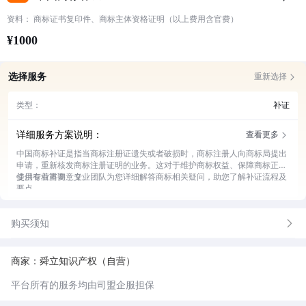
资料： 商标证书复印件、商标主体资格证明（以上费用含官费）
¥1000
选择服务
重新选择
类型：
补证
详细服务方案说明：
查看更多
中国商标补证是指当商标注册证遗失或者破损时，商标注册人向商标局提出
申请，重新核发商标注册证明的业务。这对于维护商标权益、保障商标正常
使用有着重要意义。
提供专业咨询：专业团队为您详细解答商标相关疑问，助您了解补证流程及
要点。
申请材料准备指导：协助梳理所需材料，指导您准确无误准备申请文件。
申请流程代办：全程代您办理补证申请，节省您的时间与精力。
购买须知
进度跟踪反馈：实时跟进申请进度，及时向您反馈办理情况。
后续服务保障：补证完成后提供相关咨询等后续保障服务。
商家：舜立知识产权（自营）
平台所有的服务均由司盟企服担保