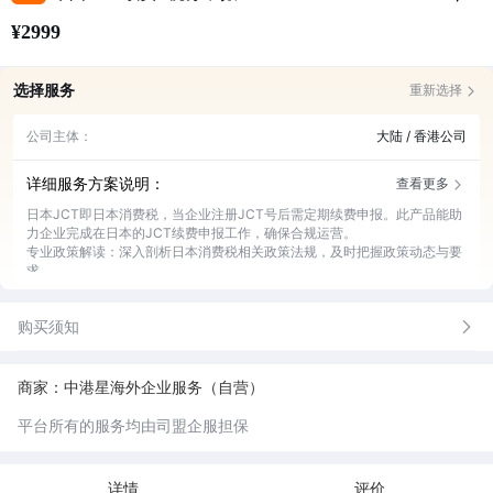
¥2999
选择服务
重新选择
公司主体：
大陆 / 香港公司
详细服务方案说明：
查看更多
日本JCT即日本消费税，当企业注册JCT号后需定期续费申报。此产品能助
力企业完成在日本的JCT续费申报工作，确保合规运营。
专业政策解读：深入剖析日本消费税相关政策法规，及时把握政策动态与要
求。
精准费用核算：依据企业实际经营情况，准确核算JCT续费申报所需费用。
全程代理申报：代为完成JCT续费申报流程，高效处理各类申报事务。
购买须知
实时进度反馈：申报过程中定期反馈进展，让企业随时掌握情况。
后续咨询服务：申报完成后提供持续咨询，解答企业相关疑问。
商家：中港星海外企业服务（自营）
平台所有的服务均由司盟企服担保
详情
评价