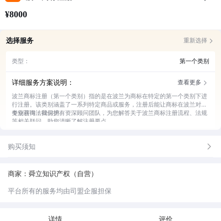
¥8000
选择服务
重新选择
类型：
第一个类别
详细服务方案说明：
查看更多
波兰商标注册（第一个类别）指的是在波兰为商标在特定的第一个类别下进
行注册。该类别涵盖了一系列特定商品或服务，注册后能让商标在波兰对应
类别获得法律保护。
专业咨询：我们拥有资深顾问团队，为您解答关于波兰商标注册流程、法规
等相关疑问，助您清晰了解注册要点。
商标检索：运用专业工具和渠道，对您计划注册的商标进行全面检索，评估
注册风险，提高注册成功率。
购买须知
申请材料准备：协助您准备所需的各类申请材料，确保材料准确无误、符合
波兰官方要求。
提交申请：及时将整理好的申请材料提交至波兰相关官方机构，并跟进申请
进度，让您随时了解情况。
商家：舜立知识产权（自营）
应对审查：若申请过程中遇到官方审查意见，我们的专业团队会为您制定应
对方案，积极处理问题。
平台所有的服务均由司盟企服担保
后续维护：注册成功后，为您提供商标续展、变更等后续维护服务，保障商
标持续有效。
详情
评价