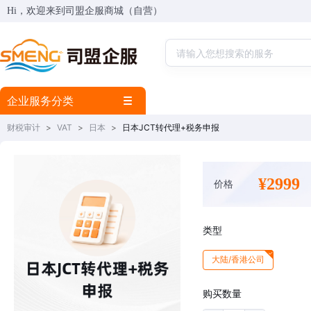
Hi，欢迎来到司盟企服商城（自营）
企业服务分类
财税审计
>
VAT
>
日本
>
日本JCT转代理+税务申报
¥2999
价格
类型
大陆/香港公司
购买数量