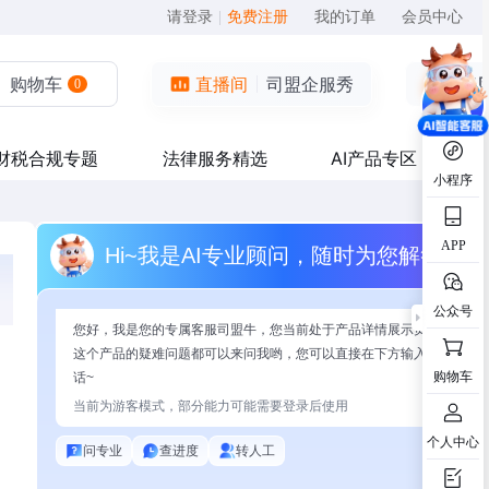
请登录
|
免费注册
我的订单
会员中心
购物车
直播间
司盟企服秀
0
财税合规专题
法律服务精选
AI产品专区
小程序
APP
Hi~我是AI专业顾问，随时为您解答
公众号
您好，我是您的专属客服司盟牛，您当前处于产品详情展示页面，有关
这个产品的疑难问题都可以来问我哟，您可以直接在下方输入问题开始
购物车
话~
当前为游客模式，部分能力可能需要登录后使用
个人中心
问专业
查进度
转人工