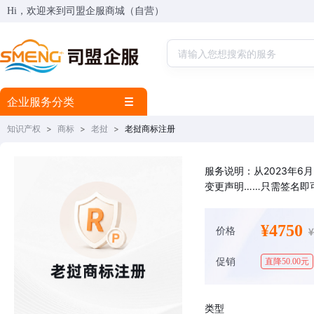
Hi，欢迎来到司盟企服商城（自营）
企业服务分类
知识产权
>
商标
>
老挝
>
老挝商标注册
服务说明：从2023年
变更声明……只需签名即可
址 2.商标或服务项目 3
证，需原件）
¥4750
价格
促销
直降50.00元
类型