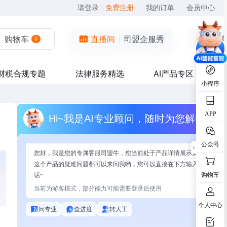
请登录
|
免费注册
我的订单
会员中心
购物车
直播间
司盟企服秀
0
财税合规专题
法律服务精选
AI产品专区
小程序
APP
Hi~我是AI专业顾问，随时为您解答
、
地
公众号
公
您好，我是您的专属客服司盟牛，您当前处于产品详情展示页面，有关
这个产品的疑难问题都可以来问我哟，您可以直接在下方输入问题开始
购物车
话~
当前为游客模式，部分能力可能需要登录后使用
个人中心
问专业
查进度
转人工