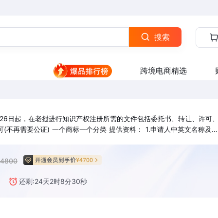
搜索
跨境电商精选
6月26日起，在老挝进行知识产权注册所需的文件包括委托书、转让、许可
(不再需要公证) 一个商标一个分类 提供资料： 1.申请人中英文名称及
.商标图样 4.申请人身份证明复印件 5.委托书（从2023年6月26日起取消
开通会员到手价
¥4700
¥4800
还剩:24天
2
时
8
分
28
秒