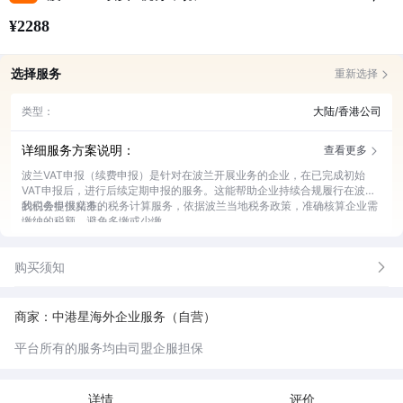
¥2288
选择服务
重新选择
类型：
大陆/香港公司
详细服务方案说明：
查看更多
波兰VAT申报（续费申报）是针对在波兰开展业务的企业，在已完成初始
VAT申报后，进行后续定期申报的服务。这能帮助企业持续合规履行在波兰
的税务申报义务。
我们会提供精准的税务计算服务，依据波兰当地税务政策，准确核算企业需
缴纳的税额，避免多缴或少缴。
专业的申报文件准备服务也在我们的范畴内，精心整理各类申报所需文件，
确保文件完整无误。
购买须知
我们还会提供及时的申报提交服务，严格按照申报周期，按时将申报数据提
交至波兰税务部门，避免逾期。
另外，有贴心的申报进度跟踪服务，实时跟进申报流程，第一时间反馈申报
结果和相关情况。
商家：中港星海外企业服务（自营）
平台所有的服务均由司盟企服担保
详情
评价