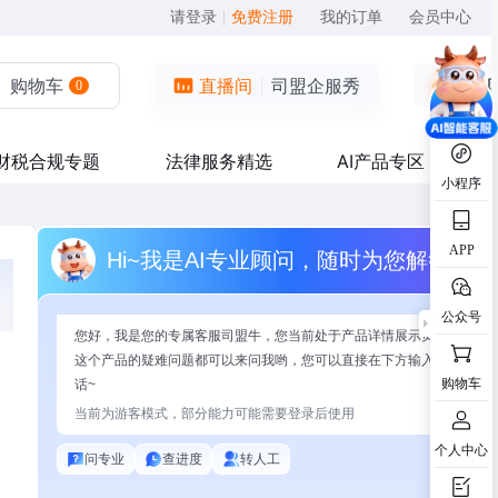
请登录
|
免费注册
我的订单
会员中心
购物车
直播间
司盟企服秀
0
财税合规专题
法律服务精选
AI产品专区
小程序
APP
Hi~我是AI专业顾问，随时为您解答
公众号
您好，我是您的专属客服司盟牛，您当前处于产品详情展示页面，有关
这个产品的疑难问题都可以来问我哟，您可以直接在下方输入问题开始
购物车
话~
当前为游客模式，部分能力可能需要登录后使用
个人中心
问专业
查进度
转人工