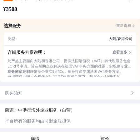
¥3500
选择服务
重新选择
类型：
大陆/香港公司
详细服务方案说明：
查看更多
此产品主要面向大陆和香港公司，提供法国增值税（VAT）转代理服务包含
EORI号申请。旨在帮助企业解决在法国VAT事务方面的难题，实现更专业、
高效的税务管理。
税务方案定制：依据企业实际情况，量身打造专属法国VAT税务方案。
申报流程办理：全程代办法国VAT申报相关事宜，节省企业时间精力。
政策解读指导：及时解读法国VAT最新政策，为企业提供专业指导。
风险预警处理：实时监控税务风险，提前预警并协助企业妥善处理。
购买须知
商家：中港星海外企业服务（自营）
平台所有的服务均由司盟企服担保
详情
评价