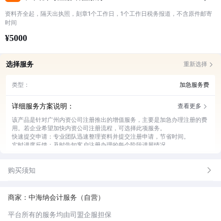
资料齐全起，隔天出执照，刻章1个工作日，1个工作日税务报道，不含原件邮寄
时间
¥5000
选择服务
重新选择
类型：
加急服务费
详细服务方案说明：
查看更多
该产品是针对广州内资公司注册推出的增值服务，主要是加急办理注册的费
用。若企业希望加快内资公司注册流程，可选择此项服务。
快速提交申请：专业团队迅速整理资料并提交注册申请，节省时间。
实时进度反馈：及时告知客户注册办理的每个阶段进展情况。
疑难问题解决：遇到注册难题时，提供有效的解决方案。
政策解读指导：为客户解读相关注册政策，助其了解规定。
购买须知
全程专人跟进：安排专人负责，确保注册流程顺利推进。
商家：中海纳会计服务（自营）
平台所有的服务均由司盟企服担保