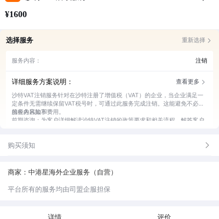
¥1600
选择服务
重新选择
服务内容：
注销
详细服务方案说明：
查看更多
沙特VAT注销服务针对在沙特注册了增值税（VAT）的企业，当企业满足一
定条件无需继续保留VAT税号时，可通过此服务完成注销。这能避免不必要
的税务风险和费用。
服务内容如下：
前期咨询：为客户详细解读沙特VAT注销的政策要求和相关流程，解答客户
疑问。
材料准备：协助客户收集、整理并审核注销所需的各类文件资料，确保材料
购买须知
齐全合规。
申请提交：代表客户向沙特相关税务部门提交VAT注销申请，跟进申请进
度。
沟通协调：与税务部门保持密切沟通，及时处理注销过程中出现的问题和反
商家：中港星海外企业服务（自营）
馈。
结果反馈：在注销完成后，第一时间将结果反馈给客户，并提供相关证明文
平台所有的服务均由司盟企服担保
件。
详情
评价