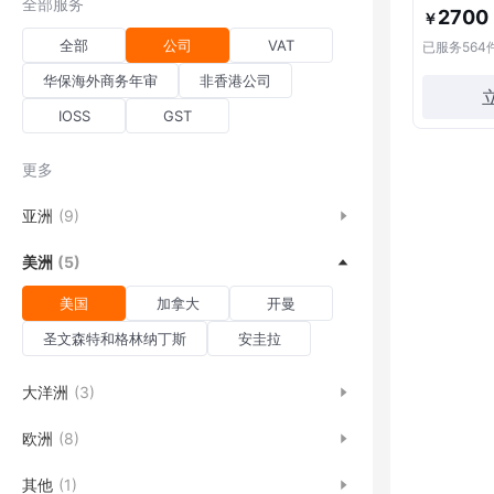
全部服务
2700
￥
全部
公司
VAT
已服务
564
华保海外商务年审
非香港公司
IOSS
GST
更多
亚洲
(9)
美洲
(5)
美国
加拿大
开曼
圣文森特和格林纳丁斯
安圭拉
大洋洲
(3)
欧洲
(8)
其他
(1)