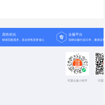
高性价比
企服平台
精准匹配需求，首自营售卖更省心
深耕企服行业21年，量身定
司盟企服小程序
司盟