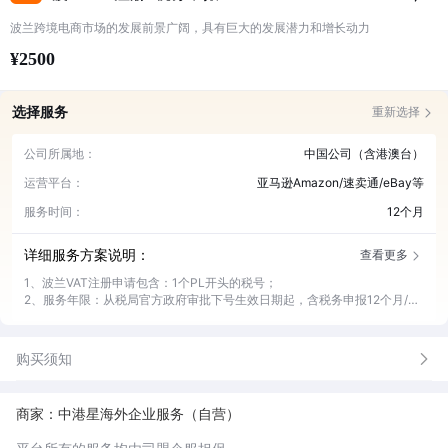
波兰跨境电商市场的发展前景广阔，具有巨大的发展潜力和增长动力
¥2500
选择服务
重新选择
公司所属地：
中国公司（含港澳台）
运营平台：
亚马逊Amazon/速卖通/eBay等
服务时间：
12个月
详细服务方案说明：
查看更多
1、波兰VAT注册申请包含：1个PL开头的税号；
2、服务年限：从税局官方政府审批下号生效日期起，含税务申报12个月/年
（例如：2024.08.24日税号生效，税务申报服务年限为：2024.08
月-2025.07月，共计12个月）；
3、波兰VAT是按照月度申报，波兰的标准税率为23%；
购买须知
4、波兰VAT税金支付每家公司都有专属税局IBAN账号；
5、服务期间代接收税局官方政府信件和传达。如需针对信件回复官方，请
与客服经理联系；
商家：中港星海外企业服务（自营）
6、提供跨境专家组建群服务，实现专业咨询一对一对接。