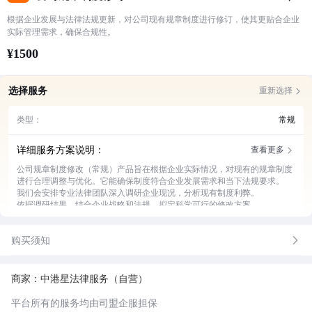
根据企业发展与法律法规更新，对公司现有规章制度进行修订，使其更贴合企业
实际管理需求，确保合规性。
¥1500
选择服务
重新选择
类型：
常规
详细服务方案说明：
查看更多
公司规章制度修改（常规）产品旨在根据企业实际情况，对现有的规章制度
进行合理调整与优化。它能确保制度符合企业发展需求和当下法规要求。
我们会安排专业法律团队深入调研企业现况，分析现有制度利弊。
依据调研结果，结合企业战略和法规，拟定科学可行的修改方案。
修改过程中与企业各部门充分沟通，确保制度贴合实际工作场景。
完成初步修改后，进行全面审核和风险评估，避免潜在法律风险。
购买须知
提供修改后的制度培训服务，助力员工快速理解和适应新制度。
后续持续跟踪制度实施效果，根据反馈及时进行二次调整。
商家：中港星法律服务（自营）
平台所有的服务均由司盟企服担保