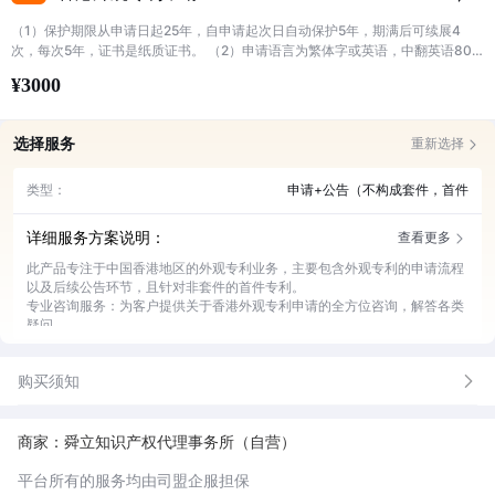
（1）保护期限从申请日起25年，自申请起次日自动保护5年，期满后可续展4
次，每次5年，证书是纸质证书。 （2）申请语言为繁体字或英语，中翻英语800
元/千字。
¥3000
选择服务
重新选择
类型：
申请+公告（不构成套件，首件
详细服务方案说明：
查看更多
此产品专注于中国香港地区的外观专利业务，主要包含外观专利的申请流程
以及后续公告环节，且针对非套件的首件专利。
专业咨询服务：为客户提供关于香港外观专利申请的全方位咨询，解答各类
疑问。
申请材料准备：协助客户整理、准备申请所需的各项精准材料。
申请流程办理：全程负责专利申请流程的推进，确保顺利提交。
购买须知
公告跟进服务：密切跟进专利公告情况，及时反馈相关信息。
问题解决支持：若申请过程中出现问题，提供专业解决方案。
商家：舜立知识产权代理事务所（自营）
平台所有的服务均由司盟企服担保