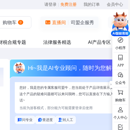
请登录
|
免费注册
我的订单
会员中心
购物车
直播间
司盟企服秀
0
财税合规专题
法律服务精选
AI产品专区
小程序
APP
Hi~我是AI专业顾问，随时为您解答
公众号
您好，我是您的专属客服司盟牛，您当前处于产品详情展示页面，有关
这个产品的疑难问题都可以来问我哟，您可以直接在下方输入问题开始
购物车
话~
当前为游客模式，部分能力可能需要登录后使用
个人中心
问专业
查进度
转人工