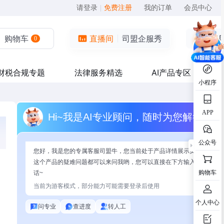
请登录
|
免费注册
我的订单
会员中心
购物车
直播间
司盟企服秀
0
财税合规专题
法律服务精选
AI产品专区
小程序
APP
Hi~我是AI专业顾问，随时为您解答
公众号
您好，我是您的专属客服司盟牛，您当前处于产品详情展示页面，有关
这个产品的疑难问题都可以来问我哟，您可以直接在下方输入问题开始
购物车
话~
当前为游客模式，部分能力可能需要登录后使用
个人中心
问专业
查进度
转人工