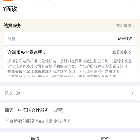
¥面议
选择服务
重新选择
类型：
疑难核名
详细服务方案说明：
查看更多
深圳公司名称核准（疑难核名）是针对在深圳地区注册公司时，遇到难以通
过常规流程核准公司名称情况的解决方案。当名称因各种复杂因素无法顺利
获批，该产品可助力解决。
专业分析：深入剖析名称无法核准的原因，为后续处理提供精准方向。
方案定制：依据分析结果，量身定制符合规定且能获批的名称方案。
全程代办：协助客户完成从提交申请到最终名称核准的全流程手续。
实时跟进：随时掌握核名进度，及时反馈相关信息并处理突发状况。
购买须知
商家：中海纳会计服务（自营）
平台所有的服务均由司盟企服担保
详情
评价