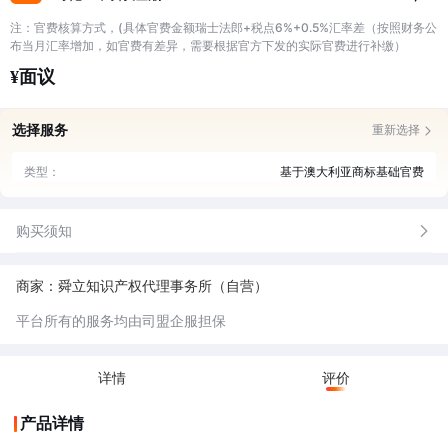
注：官费核算方式，(具体官费金额瑞士法郎+税点6%+0.5%汇率差（按照财务公
布当月汇率增加，如官费有差异，需要根据官方下发的实际官费进行补缴）
¥面议
选择服务
重新选择
类型：
基于澳大利亚商标基础官费
购买须知
商家：舜立知识产权代理事务所（自营）
平台所有的服务均由司盟企服担保
详情
评价
产品详情