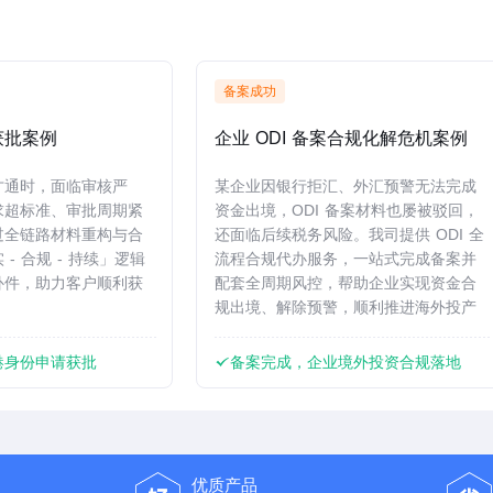
备案成功
获批案例
企业 ODI 备案合规化解危机案例
才通时，面临审核严
某企业因银行拒汇、外汇预警无法完成
求超标准、审批周期紧
资金出境，ODI 备案材料也屡被驳回，
过全链路材料重构与合
还面临后续税务风险。我司提供 ODI 全
- 合规 - 持续」逻辑
流程合规代办服务，一站式完成备案并
补件，助力客户顺利获
配套全周期风控，帮助企业实现资金合
规出境、解除预警，顺利推进海外投产
港身份申请获批
备案完成，企业境外投资合规落地
优质产品