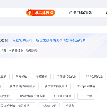
跨境电商精选
00起
根据客户公司、项目或案件的具体情况评估后报价
形消费
价格透明，明细清晰
纸更新
章程修改
章程备案
印花税代收代付
SBF会费代缴
描
新加坡良好存续证明
新加坡邓白氏申请
Corppass申请
信息更新
DPO数据保护官备案
CPF账户开通
CPF代缴
居民证明申请（我司秘书）
挂靠秘书/月
快递费