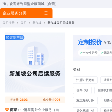
Hi，欢迎来到司盟企服商城（自营）
企业服务分类
公司注册
>
公司
>
新加坡
>
新加坡公司后续服务
定制报价
￥15
一次性定价
无隐
类别
注册证书更新
注册
信件代收
信件代扫
咨询量:
2603
成交量:
1001
激活海关UEN
UEN
商家：
中港星海外企业服务（自
提交反对注销
税务