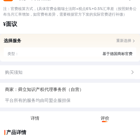
注：官费核算方式，(具体官费金额瑞士法郎+税点6%+0.5%汇率差（按照财务公
布当月汇率增加，如官费有差异，需要根据官方下发的实际官费进行补缴）
¥面议
选择服务
重新选择
类型：
基于德国商标官费
购买须知
商家：舜立知识产权代理事务所（自营）
平台所有的服务均由司盟企服担保
详情
评价
产品详情