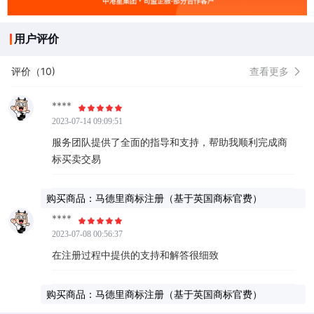
用户评价
评价（10)
查看更多
****
2023-07-14 09:09:51
服务团队提供了全面的指导和支持，帮助我顺利完成商
标买卖交易
购买商品：马德里商标注册（基于英国商标官费）
****
2023-07-08 00:56:37
在注册过程中提供的支持和解答很细致
购买商品：马德里商标注册（基于英国商标官费）