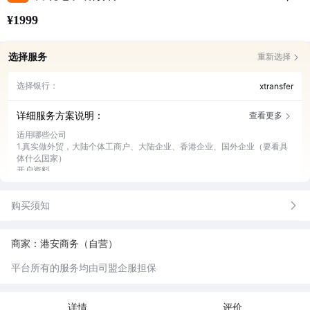
¥1999
选择服务
重新选择
选择银行：
xtransfer
详细服务方案说明：
查看更多
适用哪些公司
1.真实做外贸，大陆个体工商户、大陆企业、香港企业、国外企业（要看具
体什么国家）
开户资料
1.公司资料
2.董事股东身份证+手持身份证
购买须知
3.kyc
重点说明
1.需为B2B实物贸易出口企业，暂不支持服务贸易
2.电商客户只接受墨西哥站点
商家：港安商务（自营）
平台所有的服务均由司盟企服担保
详情
评价