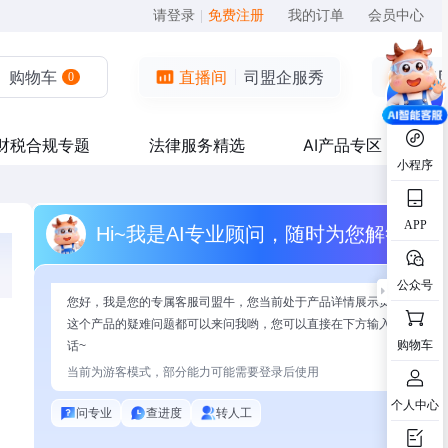
请登录
|
免费注册
我的订单
会员中心
购物车
直播间
司盟企服秀
0
财税合规专题
法律服务精选
AI产品专区
小程序
APP
Hi~我是AI专业顾问，随时为您解答
公众号
您好，我是您的专属客服司盟牛，您当前处于产品详情展示页面，有关
这个产品的疑难问题都可以来问我哟，您可以直接在下方输入问题开始
购物车
话~
当前为游客模式，部分能力可能需要登录后使用
个人中心
问专业
查进度
转人工