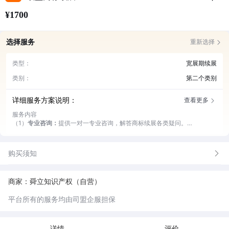
¥1700
选择服务
重新选择
类型：
宽展期续展
类别：
第二个类别
详细服务方案说明：
查看更多
服务内容
（1）
专业咨询：
提供一对一专业咨询，解答商标续展各类疑问。
（2）
材料审核：
严格审核续展材料，确保无误高效提交。
（3）
进度跟踪：
实时跟踪续展进度，及时反馈最新状态。
（4）
售后服务：
续展完成后，提供后续咨询与支持服务
购买须知
商家：舜立知识产权（自营）
平台所有的服务均由司盟企服担保
详情
评价