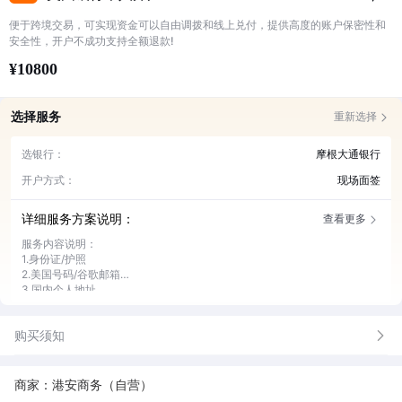
便于跨境交易，可实现资金可以自由调拨和线上兑付，提供高度的账户保密性和
安全性，开户不成功支持全额退款!
¥10800
选择服务
重新选择
选银行：
摩根大通银行
开户方式：
现场面签
详细服务方案说明：
查看更多
服务内容说明：
1.身份证/护照
2.美国号码/谷歌邮箱
3.国内个人地址
银行资费：
4.美国个人地址（优先使用客人自己的地址）+地址证明
激活费：1500美金
5.在职公司/职位/年薪
购买须知
6.真实开立账户用途
7.下户后首笔转入资金，未来账户会保存多少资金
商家：港安商务（自营）