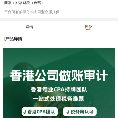
⑥税务风险规避和合规建议；
商家：司承财税（自营）
②理账和审计流程严谨规范，每笔收入和支出会计师都仔细确认才入账，3
层审核，确保财务信息准确无误，杜绝错账、漏账风险；
平台所有的服务均由司盟企服担保
③出具符合香港税务局要求的正规英文审计报告，规范的电子财务报表，7
年以上审计档案管理，税务局抽查随时能配合；
④团队服务，人员稳定性强，稳定性高，信息保密性强。
详情
评价
产品详情