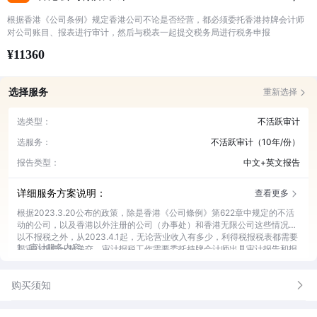
根据香港《公司条例》规定香港公司不论是否经营，都必须委托香港持牌会计师
对公司账目、报表进行审计，然后与税表一起提交税务局进行税务申报
¥11360
选择服务
重新选择
选类型：
不活跃审计
选服务：
不活跃审计（10年/份）
报告类型：
中文+英文报告
详细服务方案说明：
查看更多
根据2023.3.20公布的政策，除是香港《公司條例》第622章中规定的不活
动的公司，以及香港以外注册的公司（办事处）和香港无限公司这些情况可
以不报税之外，从2023.4.1起，无论营业收入有多少，利得税报税表都需要
1、审计服务内容
跟审计报告一起递交，审计报税工作需要委托持牌会计师出具审计报告和报
①公司账务整理、编制财务报表；
税，服务包括以下内容：
2、可获得文件
②香港会计师核数、出具审计报告；
①财务报表（电子档）；
③完成利得税、薪俸税税务申报和税表提交；
购买须知
3、服务优势
②利得税表、薪俸税表回执副本一份；
④公司税务日常咨询；
①香港专业CPA审计师团队服务，从业经验15-30年，有丰富的香港公司理
③审计报告正本一份；
⑤最新财税资讯提醒；
账和审计经验；