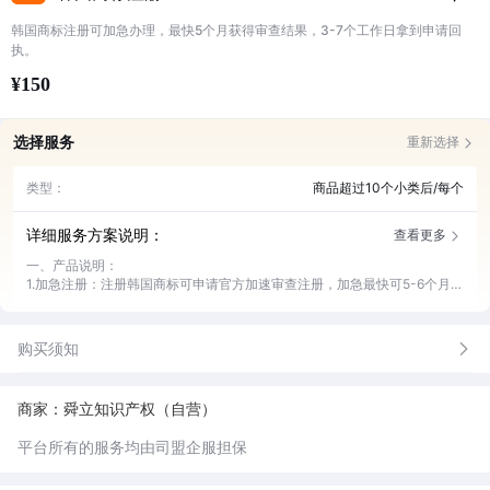
韩国商标注册可加急办理，最快5个月获得审查结果，3-7个工作日拿到申请回
执。
¥150
选择服务
重新选择
类型：
商品超过10个小类后/每个
详细服务方案说明：
查看更多
一、产品说明：
1.加急注册：注册韩国商标可申请官方加速审查注册，加急最快可5-6个月获
得审查结果。加急需提供使用证据，如证据不被认可，加急费用不退，按照
正常时间进行审查；
购买须知
二、服务内容：
1.商标名称检索（官方公开数据库检索，如需更精准可选择付费检索）
2.申请资料审核
商家：舜立知识产权（自营）
3.官方状态跟进，官方文件传达及分析；
4.协助收取备案验证码（如有）；
平台所有的服务均由司盟企服担保
5.一对一在线服务。