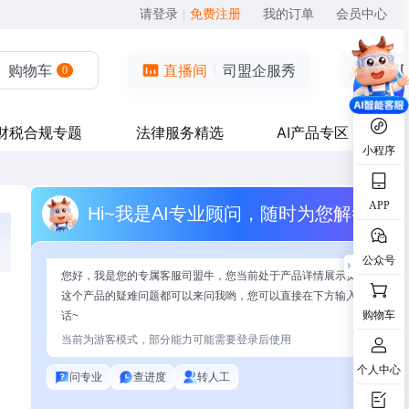
请登录
|
免费注册
我的订单
会员中心
购物车
直播间
司盟企服秀
0
财税合规专题
法律服务精选
AI产品专区
小程序
APP
Hi~我是AI专业顾问，随时为您解答
公众号
您好，我是您的专属客服司盟牛，您当前处于产品详情展示页面，有关
这个产品的疑难问题都可以来问我哟，您可以直接在下方输入问题开始
购物车
话~
当前为游客模式，部分能力可能需要登录后使用
个人中心
问专业
查进度
转人工