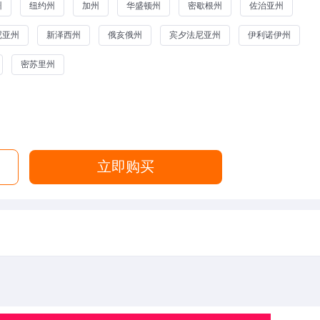
州
纽约州
加州
华盛顿州
密歇根州
佐治亚州
尼亚州
新泽西州
俄亥俄州
宾夕法尼亚州
伊利诺伊州
密苏里州
立即购买