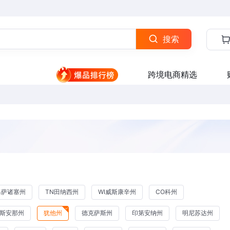
搜索
跨境电商精选
马萨诸塞州
TN田纳西州
WI威斯康辛州
CO科州
易斯安那州
犹他州
德克萨斯州
印第安纳州
明尼苏达州