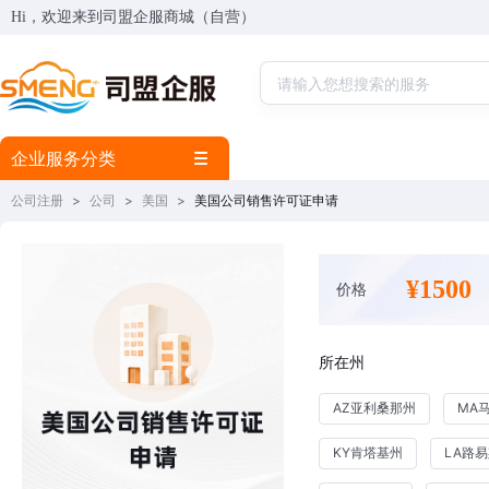
Hi，欢迎来到司盟企服商城（自营）
企业服务分类
公司注册
>
公司
>
美国
>
美国公司销售许可证申请
¥1500
价格
所在州
AZ亚利桑那州
MA
KY肯塔基州
LA路