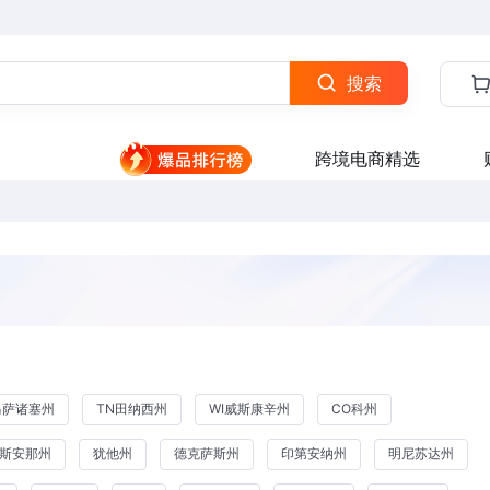
搜索
跨境电商精选
马萨诸塞州
TN田纳西州
WI威斯康辛州
CO科州
易斯安那州
犹他州
德克萨斯州
印第安纳州
明尼苏达州