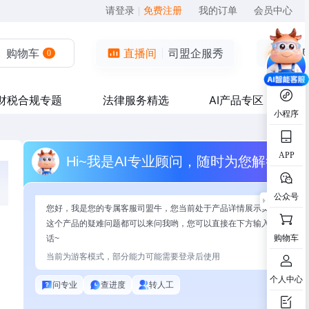
请登录
|
免费注册
我的订单
会员中心
购物车
直播间
司盟企服秀
0
财税合规专题
法律服务精选
AI产品专区
小程序
APP
Hi~我是AI专业顾问，随时为您解答
公众号
您好，我是您的专属客服司盟牛，您当前处于产品详情展示页面，有关
这个产品的疑难问题都可以来问我哟，您可以直接在下方输入问题开始
购物车
话~
当前为游客模式，部分能力可能需要登录后使用
个人中心
问专业
查进度
转人工