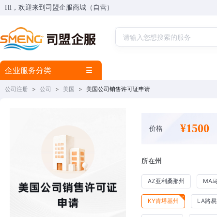
Hi，欢迎来到司盟企服商城（自营）
企业服务分类
公司注册
>
公司
>
美国
>
美国公司销售许可证申请
¥1500
价格
所在州
AZ亚利桑那州
MA
KY肯塔基州
LA路