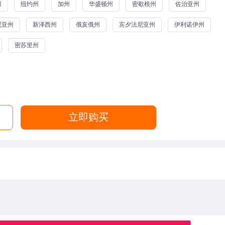
州
纽约州
加州
华盛顿州
密歇根州
佐治亚州
尼亚州
新泽西州
俄亥俄州
宾夕法尼亚州
伊利诺伊州
密苏里州
立即购买