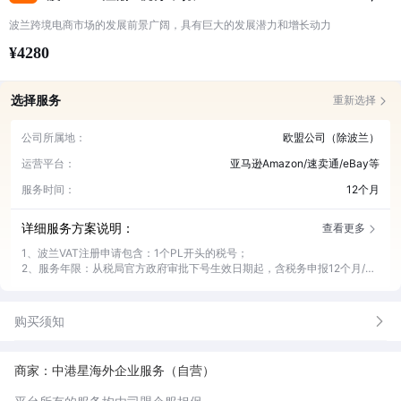
波兰跨境电商市场的发展前景广阔，具有巨大的发展潜力和增长动力
¥4280
选择服务
重新选择
公司所属地：
欧盟公司（除波兰）
运营平台：
亚马逊Amazon/速卖通/eBay等
服务时间：
12个月
详细服务方案说明：
查看更多
1、波兰VAT注册申请包含：1个PL开头的税号；
2、服务年限：从税局官方政府审批下号生效日期起，含税务申报12个月/年
（例如：2024.08.24日税号生效，税务申报服务年限为：2024.08
月-2025.07月，共计12个月）；
3、波兰VAT是按照月度申报，波兰的标准税率为23%；
购买须知
4、波兰VAT税金支付每家公司都有专属税局IBAN账号；
5、服务期间代接收税局官方政府信件和传达。如需针对信件回复官方，请
与客服经理联系；
商家：中港星海外企业服务（自营）
6、提供跨境专家组建群服务，实现专业咨询一对一对接。