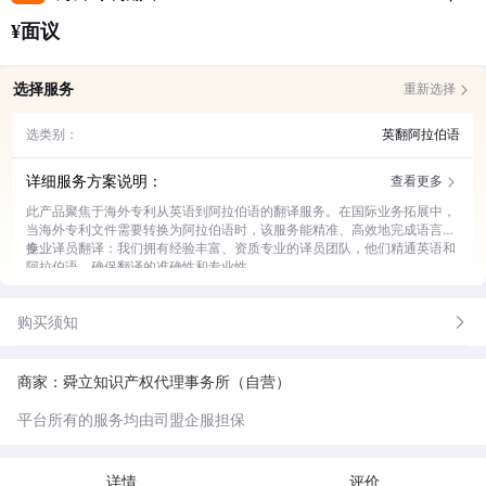
¥面议
选择服务
重新选择
选类别：
英翻阿拉伯语
详细服务方案说明：
查看更多
此产品聚焦于海外专利从英语到阿拉伯语的翻译服务。在国际业务拓展中，
当海外专利文件需要转换为阿拉伯语时，该服务能精准、高效地完成语言转
换。
专业译员翻译：我们拥有经验丰富、资质专业的译员团队，他们精通英语和
阿拉伯语，确保翻译的准确性和专业性。
严格质量审核：对每一份翻译稿件都进行多轮审核，从术语准确性到语法表
达，全方位把控质量。
购买须知
快速交付服务：充分理解客户的时间需求，以高效的工作流程，确保在约定
时间内完成翻译并交付。
保密安全保障：与客户签订严格的保密协议，对专利文件内容进行严格保
密，防止信息泄露。
商家：舜立知识产权代理事务所（自营）
售后咨询支持：翻译交付后，为客户提供持续的咨询服务，解答客户在使用
过程中遇到的疑问。
平台所有的服务均由司盟企服担保
详情
评价