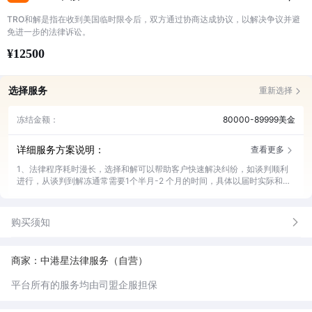
TRO和解是指在收到美国临时限令后，双方通过协商达成协议，以解决争议并避
免进一步的法律诉讼。
¥12500
选择服务
重新选择
冻结金额：
80000-89999美金
详细服务方案说明：
查看更多
1、法律程序耗时漫长，选择和解可以帮助客户快速解决纠纷，如谈判顺利
进行，从谈判到解冻通常需要1个半月-2 个月的时间，具体以届时实际和解
进程为准；
2、美国律师时薪通常要五六百美金，对比之下我司服务费更具性价比优
势，客户用更低的价格，可获得相同的服务质量；
购买须知
3、尽最大的可能帮助客户以预期和解金额谈判，指引客户签署英文和解协
议、指引和解金支付，直至客户平台账户解冻；
4、我司是执业律师与对方律所进行谈判，熟悉美国知识产权法律及其诉讼
商家：中港星法律服务（自营）
程序，能提供准确的法律意见。同时国外律所一般不与个别被告直接谈判，
我司律师可直接对接，避免出现个人谈判给对方留下不利和解的证据；
平台所有的服务均由司盟企服担保
5、如客户单方面决定不和解的或和解不成功的，我司可退还50%费用。