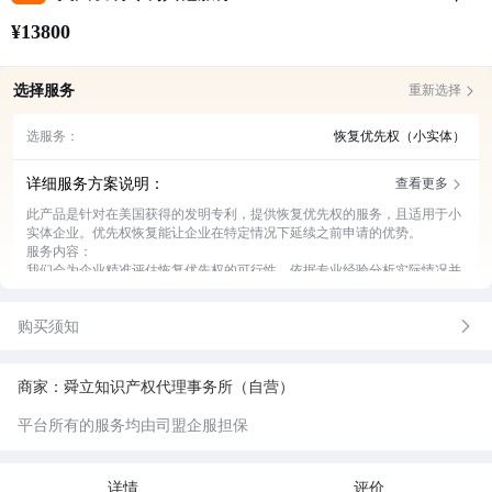
¥13800
选择服务
重新选择
选服务：
恢复优先权（小实体）
详细服务方案说明：
查看更多
此产品是针对在美国获得的发明专利，提供恢复优先权的服务，且适用于小
实体企业。优先权恢复能让企业在特定情况下延续之前申请的优势。
服务内容：
我们会为企业精准评估恢复优先权的可行性，依据专业经验分析实际情况并
给出科学建议。
协助企业准备恢复优先权所需的各类文件，确保文件完整、规范且符合美国
购买须知
专利局要求。
全程跟进恢复申请流程，及时与美国专利局沟通，反馈进展并处理遇到的问
题。
提供后续的咨询服务，解答企业关于专利维护、使用等方面的疑问。
商家：舜立知识产权代理事务所（自营）
平台所有的服务均由司盟企服担保
详情
评价