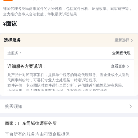
律师代理各类民商事案件的诉讼过程，包括案件分析、证据收集、庭审辩护等，
全力维护当事人合法权益，争取最优诉讼结果
¥面议
选择服务
重新选择
选服务：
全流程代理
详细服务方案说明：
查看更多
此产品针对民商事案件，提供单个程序的诉讼代理服务。当企业或个人遇到
民商事纠纷时，可委托专业人士处理某一特定诉讼程序。
案件评估：专业团队对案件进行全面分析，评估胜诉可能性及潜在风险。
证据收集：深入调查收集有力证据，为案件胜诉奠定坚实基础。
法律文书撰写：精心撰写高质量法律文书，准确表达诉求与主张。
出庭代理：经验丰富的代理人出庭辩论，全力维护当事人合法权益。
购买须知
沟通协调：与法院、对方当事人积极沟通，推动案件顺利进展。
结果跟进：密切跟进案件结果，提供后续法律建议与支持。
商家：广东司域律师事务所
平台所有的服务均由司盟企服担保