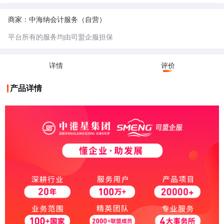
票地址一般是经过税务机关认可的、符合税务管理规范的经营场所。这些地
址通常是正规的商业用房或者符合一定条件的场所，能够保证企业的经营活
5.不可开票地址：不可开票地址未经过税务机关认可的，一般用于不实际经
动真实、稳定，便于税务部门对企业的开票行为进行监管，防止虚开发票等
营的公司，相对成本较低。
商家：中海纳会计服务（自营）
违法行为。
6.小规模纳税人：小规模纳税人是指年应征增值税销售额未超过规定标准
（目前是 500 万元），并且会计核算不健全，不能正确核算增值税的销项
平台所有的服务均由司盟企服担保
税额、进项税额和应纳税额的增值税纳税人。
7.一般纳税人：一般纳税人是指年应征增值税销售额超过财政部、国家税务
总局规定的小规模纳税人标准（目前是年应税销售额 500 万元及以上），
或者年应税销售额未超过标准，但会计核算健全、能够提供准确税务资料的
详情
评价
纳税人。
产品详情