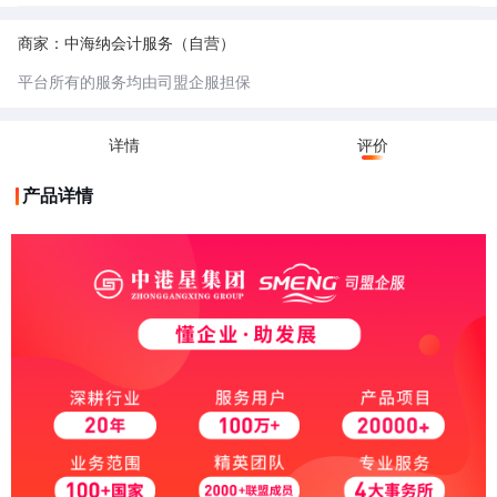
票地址一般是经过税务机关认可的、符合税务管理规范的经营场所。这些地
址通常是正规的商业用房或者符合一定条件的场所，能够保证企业的经营活
5.不可开票地址：不可开票地址未经过税务机关认可的，一般用于不实际经
动真实、稳定，便于税务部门对企业的开票行为进行监管，防止虚开发票等
营的公司，相对成本较低。
商家：中海纳会计服务（自营）
违法行为。
6.小规模纳税人：小规模纳税人是指年应征增值税销售额未超过规定标准
（目前是 500 万元），并且会计核算不健全，不能正确核算增值税的销项
平台所有的服务均由司盟企服担保
税额、进项税额和应纳税额的增值税纳税人。
7.一般纳税人：一般纳税人是指年应征增值税销售额超过财政部、国家税务
总局规定的小规模纳税人标准（目前是年应税销售额 500 万元及以上），
或者年应税销售额未超过标准，但会计核算健全、能够提供准确税务资料的
详情
评价
纳税人。
产品详情