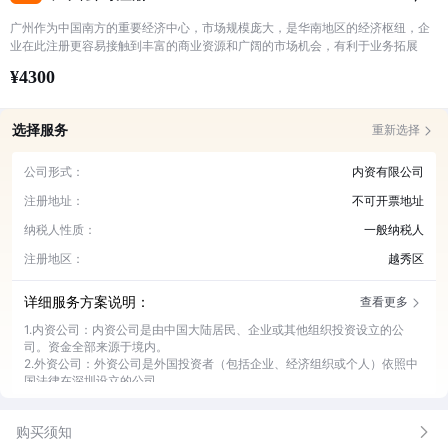
广州作为中国南方的重要经济中心，市场规模庞大，是华南地区的经济枢纽，企
业在此注册更容易接触到丰富的商业资源和广阔的市场机会，有利于业务拓展
¥4300
选择服务
重新选择
公司形式：
内资有限公司
注册地址：
不可开票地址
纳税人性质：
一般纳税人
注册地区：
越秀区
详细服务方案说明：
查看更多
1.内资公司：内资公司是由中国大陆居民、企业或其他组织投资设立的公
司。资金全部来源于境内。
2.外资公司：外资公司是外国投资者（包括企业、经济组织或个人）依照中
国法律在深圳设立的公司。
3.个体户：个体户即个体工商户，是指在法律允许的范围内，依法经核准登
记，从事工商业经营的自然人或家庭，是一种常见的商业经营主体
购买须知
4.可开票地址：在广州，税务部门对于企业的经营地址有严格的监管。可开