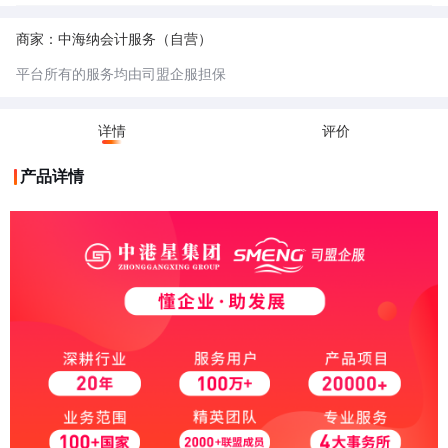
票地址一般是经过税务机关认可的、符合税务管理规范的经营场所。这些地
址通常是正规的商业用房或者符合一定条件的场所，能够保证企业的经营活
5.不可开票地址：不可开票地址未经过税务机关认可的，一般用于不实际经
动真实、稳定，便于税务部门对企业的开票行为进行监管，防止虚开发票等
营的公司，相对成本较低。
商家：中海纳会计服务（自营）
违法行为。
6.小规模纳税人：小规模纳税人是指年应征增值税销售额未超过规定标准
（目前是 500 万元），并且会计核算不健全，不能正确核算增值税的销项
平台所有的服务均由司盟企服担保
税额、进项税额和应纳税额的增值税纳税人。
7.一般纳税人：一般纳税人是指年应征增值税销售额超过财政部、国家税务
总局规定的小规模纳税人标准（目前是年应税销售额 500 万元及以上），
或者年应税销售额未超过标准，但会计核算健全、能够提供准确税务资料的
详情
评价
纳税人。
产品详情