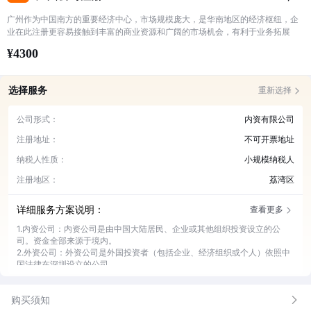
广州作为中国南方的重要经济中心，市场规模庞大，是华南地区的经济枢纽，企
业在此注册更容易接触到丰富的商业资源和广阔的市场机会，有利于业务拓展
¥4300
选择服务
重新选择
公司形式：
内资有限公司
注册地址：
不可开票地址
纳税人性质：
小规模纳税人
注册地区：
荔湾区
详细服务方案说明：
查看更多
1.内资公司：内资公司是由中国大陆居民、企业或其他组织投资设立的公
司。资金全部来源于境内。
2.外资公司：外资公司是外国投资者（包括企业、经济组织或个人）依照中
国法律在深圳设立的公司。
3.个体户：个体户即个体工商户，是指在法律允许的范围内，依法经核准登
记，从事工商业经营的自然人或家庭，是一种常见的商业经营主体
购买须知
4.可开票地址：在广州，税务部门对于企业的经营地址有严格的监管。可开