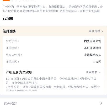
广州作为中国南方的重要经济中心，市场规模庞大，是华南地区的经济枢纽，企
业在此注册更容易接触到丰富的商业资源和广阔的市场机会，有利于业务拓展
¥2500
选择服务
重新选择
公司形式：
内资有限公司
注册地址：
不可开票地址
纳税人性质：
小规模纳税人
注册地区：
白云区
详细服务方案说明：
查看更多
1.内资公司：内资公司是由中国大陆居民、企业或其他组织投资设立的公
司。资金全部来源于境内。
2.外资公司：外资公司是外国投资者（包括企业、经济组织或个人）依照中
国法律在深圳设立的公司。
3.个体户：个体户即个体工商户，是指在法律允许的范围内，依法经核准登
记，从事工商业经营的自然人或家庭，是一种常见的商业经营主体
购买须知
4.可开票地址：在广州，税务部门对于企业的经营地址有严格的监管。可开