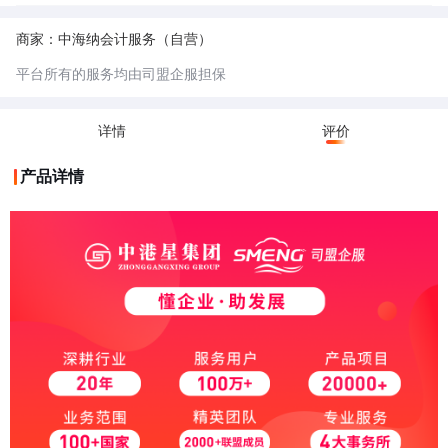
票地址一般是经过税务机关认可的、符合税务管理规范的经营场所。这些地
址通常是正规的商业用房或者符合一定条件的场所，能够保证企业的经营活
5.不可开票地址：不可开票地址未经过税务机关认可的，一般用于不实际经
动真实、稳定，便于税务部门对企业的开票行为进行监管，防止虚开发票等
营的公司，相对成本较低。
商家：中海纳会计服务（自营）
违法行为。
6.小规模纳税人：小规模纳税人是指年应征增值税销售额未超过规定标准
（目前是 500 万元），并且会计核算不健全，不能正确核算增值税的销项
平台所有的服务均由司盟企服担保
税额、进项税额和应纳税额的增值税纳税人。
7.一般纳税人：一般纳税人是指年应征增值税销售额超过财政部、国家税务
总局规定的小规模纳税人标准（目前是年应税销售额 500 万元及以上），
或者年应税销售额未超过标准，但会计核算健全、能够提供准确税务资料的
详情
评价
纳税人。
产品详情