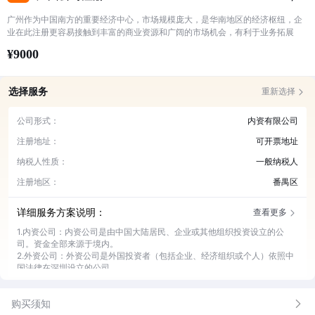
广州作为中国南方的重要经济中心，市场规模庞大，是华南地区的经济枢纽，企
业在此注册更容易接触到丰富的商业资源和广阔的市场机会，有利于业务拓展
¥9000
选择服务
重新选择
公司形式：
内资有限公司
注册地址：
可开票地址
纳税人性质：
一般纳税人
注册地区：
番禺区
详细服务方案说明：
查看更多
1.内资公司：内资公司是由中国大陆居民、企业或其他组织投资设立的公
司。资金全部来源于境内。
2.外资公司：外资公司是外国投资者（包括企业、经济组织或个人）依照中
国法律在深圳设立的公司。
3.个体户：个体户即个体工商户，是指在法律允许的范围内，依法经核准登
记，从事工商业经营的自然人或家庭，是一种常见的商业经营主体
购买须知
4.可开票地址：在广州，税务部门对于企业的经营地址有严格的监管。可开