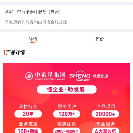
票地址一般是经过税务机关认可的、符合税务管理规范的经营场所。这些地
址通常是正规的商业用房或者符合一定条件的场所，能够保证企业的经营活
5.不可开票地址：不可开票地址未经过税务机关认可的，一般用于不实际经
动真实、稳定，便于税务部门对企业的开票行为进行监管，防止虚开发票等
营的公司，相对成本较低。
商家：中海纳会计服务（自营）
违法行为。
6.小规模纳税人：小规模纳税人是指年应征增值税销售额未超过规定标准
（目前是 500 万元），并且会计核算不健全，不能正确核算增值税的销项
平台所有的服务均由司盟企服担保
税额、进项税额和应纳税额的增值税纳税人。
7.一般纳税人：一般纳税人是指年应征增值税销售额超过财政部、国家税务
总局规定的小规模纳税人标准（目前是年应税销售额 500 万元及以上），
或者年应税销售额未超过标准，但会计核算健全、能够提供准确税务资料的
详情
评价
纳税人。
产品详情