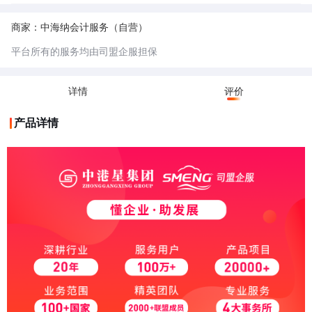
票地址一般是经过税务机关认可的、符合税务管理规范的经营场所。这些地
址通常是正规的商业用房或者符合一定条件的场所，能够保证企业的经营活
5.不可开票地址：不可开票地址未经过税务机关认可的，一般用于不实际经
动真实、稳定，便于税务部门对企业的开票行为进行监管，防止虚开发票等
营的公司，相对成本较低。
商家：中海纳会计服务（自营）
违法行为。
6.小规模纳税人：小规模纳税人是指年应征增值税销售额未超过规定标准
（目前是 500 万元），并且会计核算不健全，不能正确核算增值税的销项
平台所有的服务均由司盟企服担保
税额、进项税额和应纳税额的增值税纳税人。
7.一般纳税人：一般纳税人是指年应征增值税销售额超过财政部、国家税务
总局规定的小规模纳税人标准（目前是年应税销售额 500 万元及以上），
或者年应税销售额未超过标准，但会计核算健全、能够提供准确税务资料的
详情
评价
纳税人。
产品详情