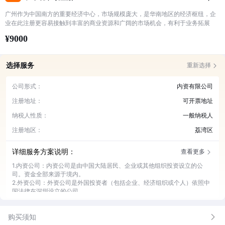
广州作为中国南方的重要经济中心，市场规模庞大，是华南地区的经济枢纽，企
业在此注册更容易接触到丰富的商业资源和广阔的市场机会，有利于业务拓展
¥9000
选择服务
重新选择
公司形式：
内资有限公司
注册地址：
可开票地址
纳税人性质：
一般纳税人
注册地区：
荔湾区
详细服务方案说明：
查看更多
1.内资公司：内资公司是由中国大陆居民、企业或其他组织投资设立的公
司。资金全部来源于境内。
2.外资公司：外资公司是外国投资者（包括企业、经济组织或个人）依照中
国法律在深圳设立的公司。
3.个体户：个体户即个体工商户，是指在法律允许的范围内，依法经核准登
记，从事工商业经营的自然人或家庭，是一种常见的商业经营主体
购买须知
4.可开票地址：在广州，税务部门对于企业的经营地址有严格的监管。可开