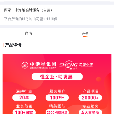
票地址一般是经过税务机关认可的、符合税务管理规范的经营场所。这些地
址通常是正规的商业用房或者符合一定条件的场所，能够保证企业的经营活
5.不可开票地址：不可开票地址未经过税务机关认可的，一般用于不实际经
动真实、稳定，便于税务部门对企业的开票行为进行监管，防止虚开发票等
营的公司，相对成本较低。
商家：中海纳会计服务（自营）
违法行为。
6.小规模纳税人：小规模纳税人是指年应征增值税销售额未超过规定标准
（目前是 500 万元），并且会计核算不健全，不能正确核算增值税的销项
平台所有的服务均由司盟企服担保
税额、进项税额和应纳税额的增值税纳税人。
7.一般纳税人：一般纳税人是指年应征增值税销售额超过财政部、国家税务
总局规定的小规模纳税人标准（目前是年应税销售额 500 万元及以上），
或者年应税销售额未超过标准，但会计核算健全、能够提供准确税务资料的
详情
评价
纳税人。
产品详情