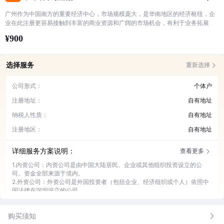
广州作为中国南方的重要经济中心，市场规模庞大，是华南地区的经济枢纽，企
业在此注册更容易接触到丰富的商业资源和广阔的市场机会，有利于业务拓展
¥900
选择服务
重新选择
公司形式：
个体户
注册地址：
自有地址
纳税人性质：
自有地址
注册地区：
自有地址
详细服务方案说明：
查看更多
1.内资公司：内资公司是由中国大陆居民、企业或其他组织投资设立的公
司。资金全部来源于境内。
2.外资公司：外资公司是外国投资者（包括企业、经济组织或个人）依照中
国法律在深圳设立的公司。
3.个体户：个体户即个体工商户，是指在法律允许的范围内，依法经核准登
记，从事工商业经营的自然人或家庭，是一种常见的商业经营主体
购买须知
4.可开票地址：在广州，税务部门对于企业的经营地址有严格的监管。可开