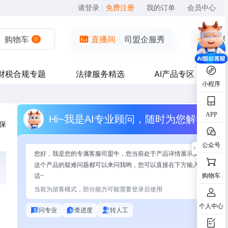
请登录
|
免费注册
我的订单
会员中心
购物车
直播间
司盟企服秀
0
财税合规专题
法律服务精选
AI产品专区
小程序
APP
Hi~我是AI专业顾问，随时为您解答
保
公众号
您好，我是您的专属客服司盟牛，您当前处于产品详情展示页面，有关
这个产品的疑难问题都可以来问我哟，您可以直接在下方输入问题开始
购物车
话~
当前为游客模式，部分能力可能需要登录后使用
个人中心
问专业
查进度
转人工