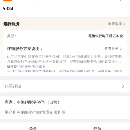
¥334
选择服务
重新选择
类型：
花旗银行电子函证本金
详细服务方案说明：
查看更多
此产品主要针对在香港注册的公司，涉及公司的做账审计业务，并且特别包
含花旗银行电子函证本金这一关键环节，能有效确保财务数据的真实性和准
确性。
我司提供的服务内容如下：
我们会为企业梳理各类财务凭证，高效完成公司账目整理，保障财务记录清
晰规范。
依据专业审计流程和标准，对企业财务状况进行全面审计，出具权威审计报
购买须知
告。
安排专人与花旗银行对接，获取电子函证本金相关信息，确保函证流程顺利
进行。
针对审计中发现的问题，为企业提供专业的财务优化建议，助力企业健康发
商家：中海纳财务咨询（自营）
展。
平台所有的服务均由司盟企服担保
详情
评价