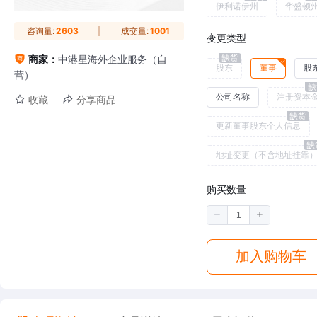
伊利诺伊州
华盛顿
咨询量:
2603
成交量:
1001
变更类型
缺货
商家：
中港星海外企业服务（自
股东
董事
股
营）
缺
公司名称
注册资本
收藏
分享商品
缺货
更新董事股东个人信息
缺
地址变更（不含地址挂靠
购买数量
加入购物车