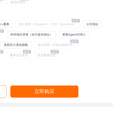
州
德克萨斯州
缺货
东+董事
职位变更（President、CFO、Secretary）
公司地址
货
金
科州地址变更（自行提供地址）
更换Agent代理人
缺货
更新官方系统股数
地址变更（含地址挂靠1年）
货
缺货
缺货
）
董事信息变更
股东董事变更
立即购买