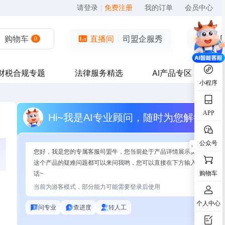
请登录
|
免费注册
我的订单
会员中心
购物车
直播间
司盟企服秀
0
财税合规专题
法律服务精选
AI产品专区
小程序
APP
Hi~我是AI专业顾问，随时为您解答
公众号
您好，我是您的专属客服司盟牛，您当前处于产品详情展示页面，有关
这个产品的疑难问题都可以来问我哟，您可以直接在下方输入问题开始
购物车
话~
当前为游客模式，部分能力可能需要登录后使用
个人中心
问专业
查进度
转人工