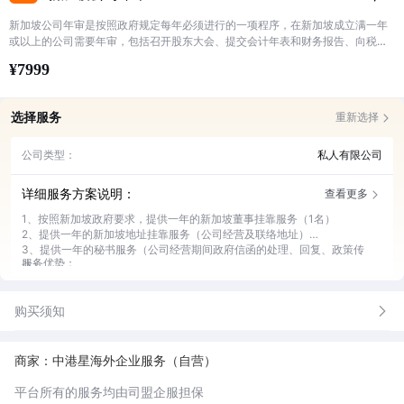
新加坡公司年审是按照政府规定每年必须进行的一项程序，在新加坡成立满一年
或以上的公司需要年审，包括召开股东大会、提交会计年表和财务报告、向税务
局进行税务零申报等，每周年进行一次
¥7999
选择服务
重新选择
公司类型：
私人有限公司
详细服务方案说明：
查看更多
1、按照新加坡政府要求，提供一年的新加坡董事挂靠服务（1名）
2、提供一年的新加坡地址挂靠服务（公司经营及联络地址）
3、提供一年的秘书服务（公司经营期间政府信函的处理、回复、政策传
服务优势：
达）
1、专业团队服务：19年专业沉淀和积累，熟悉新加坡公司运营和年审的流
4、公司年度税务零申报服务，包含公司税务呈报、年度财务报表提交、年
程和要求，提供专业、高效、准确的服务
度股东大会AGM呈报(AR)、年度申报表呈报(税务报告)
2、服务流程规范：专属客服团队一对一服务，及时提醒、通知、跟进年
购买须知
5、提供专业的新加坡公司运营和税务咨询服务
审，避免遗漏产生不必要的损失
3、董事挂靠稳定：根据新加坡公司法规定，每家新加坡公司必须至少有一
名本地董事。我司提供的新方董事人员稳定性强，满足新加坡的法律要求
商家：中港星海外企业服务（自营）
4、确保合规运营：提供真实有效的地址挂靠服务，地址稳定性强，严格按
照新加坡法律法规和要求操作，规避公司运营风险
平台所有的服务均由司盟企服担保
5、档案管理规范：公司年审文件规范扫描存档，电子保存至少7年以上，可