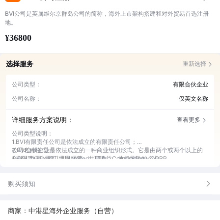
BVI公司是英属维尔京群岛公司的简称，海外上市架构搭建和对外贸易首选注册
地。
¥36800
选择服务
重新选择
公司类型：
有限合伙企业
公司名称：
仅英文名称
详细服务方案说明：
查看更多
公司类型说明：
1.BVI有限责任公司是依法成立的有限责任公司；
2.BVI合伙企业是依法成立的一种商业组织形式。它是由两个或两个以上的
公司名称格式：
合伙人共同出资、共同经营、共享收益、共担风险的企业。
1.有限责任公司可以以Limited、LTD、Corporation、CORP、
Incorporated、INC等结尾；
2.有限合伙企业以Limited Partnership或LP结尾。
购买须知
商家：中港星海外企业服务（自营）