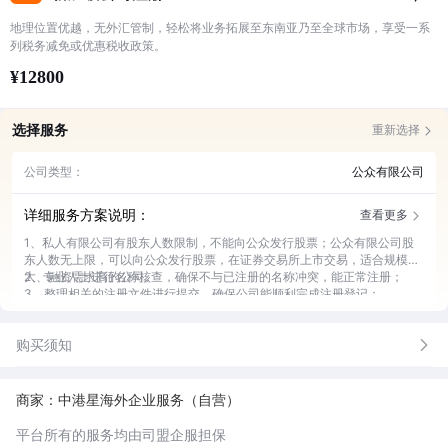
地理位置优越，无外汇管制，轻松将业务拓展至东南亚乃至全球市场，享受一系
列税务减免或优惠税收政策。
¥12800
选择服务
重新选择
公司类型：
公众有限公司
详细服务方案说明：
查看更多
1、私人有限公司有股东人数限制，不能向公众发行股票；公众有限公司股
东人数无上限，可以向公众发行股票，在证券交易所上市交易，适合规模庞
大、融资需求高的公司。
2、专业人士进行名称核查，确保不与已注册的名称冲突，能正常注册；
3、整理相关的注册文件进行提交，确保公司能顺利完成注册登记；
4、专业秘书对公司档案的管理与维护，确保公司每年运营所需资料及时提
供；
购买须知
5、提供新加坡当地董事的挂靠及秘书专业管理服务，确保公司合规合法运
营；
6、新加坡政府信件的代收及转达及根据信件的情况选需处理；
7、公司必要项目：新加坡公司必须任命至少一名数据保护官（简称DPO)。
商家：中港星海外企业服务（自营）
项目内已包含一次数据保护官的任命备案。
平台所有的服务均由司盟企服担保