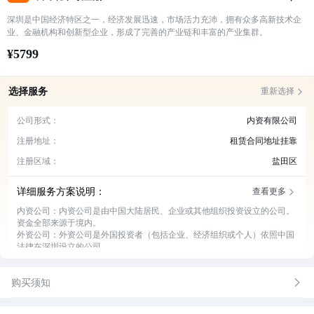
深圳是中国经济特区之一，经济发展迅速，市场活力充沛，拥有众多高新技术企
业、金融机构和创新型企业，形成了完善的产业链和丰富的产业集群。
¥5799
选择服务
重新选择
公司形式：
内资有限公司
注册地址：
租赁合同地址挂靠
注册区域：
盐田区
详细服务方案说明：
查看更多
内资公司：内资公司是由中国大陆居民、企业或其他组织投资设立的公司。
资金全部来源于境内。
外资公司：外资公司是外国投资者（包括企业、经济组织或个人）依照中国
法律在深圳设立的公司。
个体户：个体户即个体工商户，是指在法律允许的范围内，依法经核准登
记，从事工商业经营的自然人或家庭，是一种常见的商业经营主体
购买须知
租赁凭证：公司注册后，需要实际经营、注册遇到抽查地址、办理特殊资质
或许可证或注册地址涉及政府监管重点区域则需要选择用租赁凭证作为地址
证明。
租赁合同：若公司注册后暂时不实际经营可用选择租赁合同，相对租赁凭