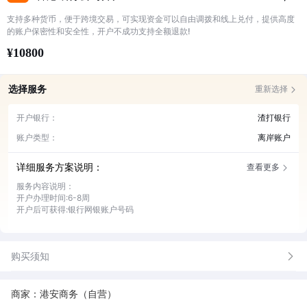
支持多种货币，便于跨境交易，可实现资金可以自由调拨和线上兑付，提供高度
的账户保密性和安全性，开户不成功支持全额退款!
¥10800
选择服务
重新选择
开户银行：
渣打银行
账户类型：
离岸账户
详细服务方案说明：
查看更多
服务内容说明：
开户办理时间:6-8周
开户后可获得:银行网银账户号码
开户银行：渣打银行
创立于 1853 年，是一家国际化程度颇高的银行。专注于跨境金融服务，在
国际贸易融资等方面经验丰富，业务网络覆盖众多国家和地区，为全球不同
购买须知
客户群体提供专业且多元的金融解决方案。
银行卡类型：离岸账户
即便公司在香港注册，但离岸账户是指在香港银行开设的、主要用于处理公
商家：港安商务（自营）
司与香港以外地区（境外其他国家或地区）业务往来的账户。比如与海外供