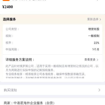
¥2400
选择服务
重新选择
公司类型：
增资转股
税制：
一般税制
税率：
22%
申报周期：
1个月
详细服务方案说明：
查看更多
此产品针对俄罗斯公司，适用于采用一般税制且有增资转让情况的公司，以
月为周期进行实际申报的记账报税服务。
专业税务核算：精准核算公司各项税务，确保申报数据准确无误。
实时政策解读：及时解读俄罗斯最新税务政策，让公司运营合规。
高效申报办理：快速完成税务申报流程，节省公司时间成本。
财务风险预警：提前发现潜在财务风险，提供应对解决方案。
购买须知
定制财务方案：根据公司实际情况，定制专属的财务服务方案。
商家：中港星海外企业服务（自营）